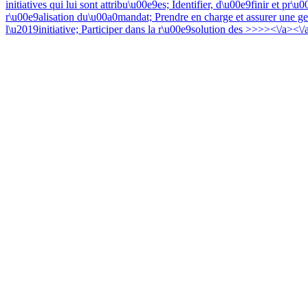
initiatives qui lui sont attribu\u00e9es; Identifier, d\u00e9finir et pr\u
r\u00e9alisation du\u00a0mandat; Prendre en charge et assurer une ge
l\u2019initiative; Participer dans la r\u00e9solution des
>>>><\/a><\/a>