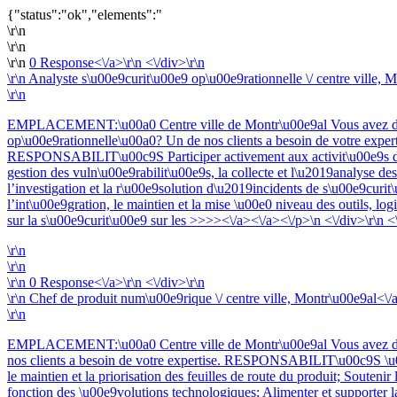
{"status":"ok","elements":"
\r\n
\r\n
\r\n
0 Response<\/a>\r\n <\/div>\r\n
\r\n
Analyste s\u00e9curit\u00e9 op\u00e9rationnelle \/ centre ville, M
\r\n
EMPLACEMENT:\u00a0 Centre ville de Montr\u00e9al Vous avez de l
op\u00e9rationnelle\u00a0? Un de nos clients a besoin de votre expert
RESPONSABILIT\u00c9S Participer activement aux activit\u00e9s de 
gestion des vuln\u00e9rabilit\u00e9s, la collecte et l\u2019analyse d
l’investigation et la r\u00e9solution d\u2019incidents de s\u00e9curit\
l’int\u00e9gration, le maintien et la mise \u00e0 niveau des outils, lo
sur la s\u00e9curit\u00e9 sur les
>>>><\/a><\/a><\/p>\n <\/div>\r\n <
\r\n
\r\n
\r\n
0 Response<\/a>\r\n <\/div>\r\n
\r\n
Chef de produit num\u00e9rique \/ centre ville, Montr\u00e9al<\/a
\r\n
EMPLACEMENT:\u00a0 Centre ville de Montr\u00e9al Vous avez de l
nos clients a besoin de votre expertise. RESPONSABILIT\u00c9S \u00c
le maintien et la priorisation des feuilles de route du produit; Souten
fonction des \u00e9volutions technologiques; Alimenter et supporter l