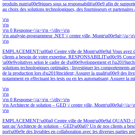
produits num\u00e9riques sous sa responsabilit\u00e9 afin de supporte
au choix des solutions technologiques, des fournisseurs et partenaires
\r\n
\r\n
\r\n
0 Response<\/a>\r\n <\/div>\r\n
\r\n
analyste-programmeur .NET \/ centre ville, Montr\u00e9al<\/a>\r\
\r\n
EMPLACEMENT:\u00a0 Centre ville de Montr\u00e9al Vous avez de 
clients a besoin de votre expertise. RESPONSABILIT\u00c9S Concevoi
\u00e9volutives selon le cadre de d\u00e9veloppement et l\u2019archit
solutions technologiques optimales ; Investiguer les comportements a
de la production lors d\u2019incident; Assurer la qualit\u00e9 des livr
notamment en effectuant les tests ou en les automatisant; Assurer la mi
\r\n
\r\n
\r\n
0 Response<\/a>\r\n <\/div>\r\n
\r\n
Architecte de solution – GED \/ centre ville, Montr\u00e9al<\/a>\r
\r\n
EMPLACEMENT:\u00a0 Centre ville de Montr\u00e9al QUAND : Le pl
tant qu’Architecte de solution – GED\u00a0? Un de nos clients a be
port\u00e9e des livrables en collaboration avec les diverses parties pr